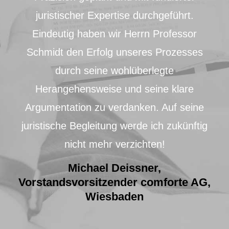
juristischer Expertise durchgeführt.
Eindeutig haben wir Herrn Professor
Schmidt den Erfolg unseres Prozesses
durch seine wohlüberlegte
Herangehensweise und seine klare
Argumentation zu verdanken. Auf seine
juristische Begleitung werde ich zukünftig
nicht mehr verzichten!
Michael Deissner,
Vorstandsvorsitzender comforte AG,
Wiesbaden